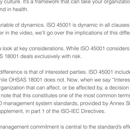
y culture. It’s a framework that can take your organizatio
nd in health.
riable of dynamics. ISO 45001 is dynamic in all clause
r in the video, we'll go over the implications of this diff
 look at key considerations. While ISO 45001 considers 
 18001 deals exclusively with risk.
ifference is that of interested parties. ISO 45001 includ
 while OHSAS 18001 does not. Now, when we say “Interes
rganization
that can affect, or be affected by, a decision o
to note that this constitutes one of the most common term
 ISO management system standards, provided by Annex SL
plement, in part 1 of the ISO-IEC Directives.
management commitment is central to the standard’s eff