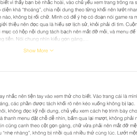
Need for ISO 22000
biết vì thấy bạn bè nhắc hoài, vào chủ yếu xem trang trông ra 
o diện khá “thoáng”, chia nội dung theo từng khối nên lướt nha
ào, không bị rối chữ. Mình có để ý họ có đoạn nói game ra m
iới thiệu nên đọc qua là hiểu sơ lịch sử, khỏi phải đi tìm. Cuộn
ỗi mục có hộp nội dung tách bạch nên mắt đỡ mỏi, và menu để 
ũng tiện. Nói chung nhìn kiểu gọn gàng,…
Show More
ay nhắc nên tiện tay vào xem thử cho biết. Vào trang cái là mìn
áng, các phần được tách khối rõ nên kéo xuống không bị lạc. 
thôi, không đọc kỹ nội dung, chủ yếu xem cách họ trình bày cho
 là thanh menu đặt chỗ dễ nhìn, bấm qua lại mượt, không phải 
in cũng canh theo cột gọn gàng, chữ vừa phải nên mắt đỡ mệt
 “nhẹ nhàng”, không bị nhồi quá nhiều thứ cùng lúc. Lướt một