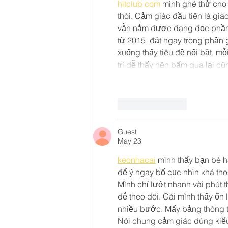
Providers Don't See
hitclub com
 mình ghé thử cho 
thôi. Cảm giác đầu tiên là gia
vẫn nắm được đang đọc phần n
từ 2015, đặt ngay trong phần g
xuống thấy tiêu đề nổi bật, m
trí dễ thấy nên bấm qua lại c
Like
Reply
Guest
May 23
keonhacai
 mình thấy bạn bè h
để ý ngay bố cục nhìn khá tho
Mình chỉ lướt nhanh vài phút 
dễ theo dõi. Cái mình thấy ổn
nhiều bước. Mấy bảng thông t
Nói chung cảm giác dùng kiểu