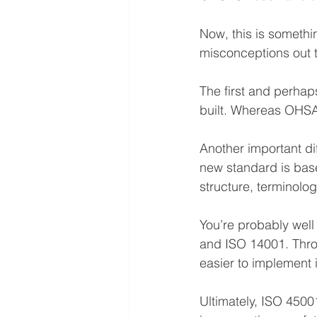
Now, this is somethi
misconceptions out t
The first and perhap
built. Whereas OHSA
Another important d
new standard is bas
structure, terminolog
You’re probably well 
and ISO 14001. Thro
easier to implement 
Ultimately, ISO 450