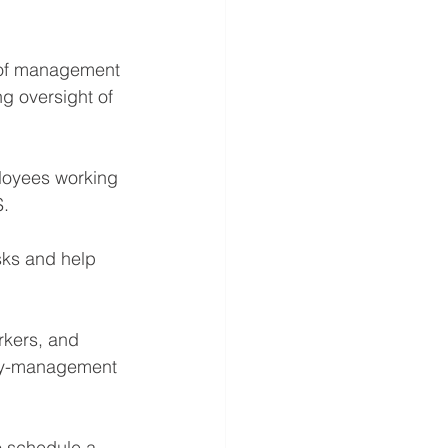
t of management 
g oversight of 
loyees working 
. 
sks and help 
rkers, and 
ety-management 
o schedule a 