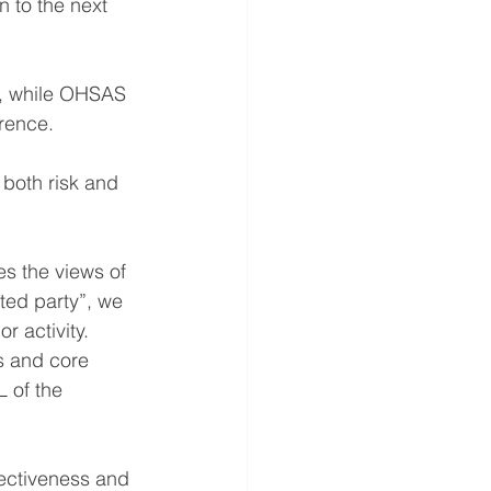
n to the next 
s, while OHSAS 
erence.
both risk and 
es the views of 
ted party”, we 
r activity. 
s and core 
 of the 
ectiveness and 