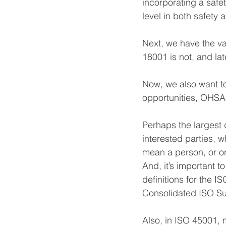
incorporating a safet
level in both safety a
Next, we have the va
18001 is not, and late
Now, we also want to
opportunities, OHSAS
Perhaps the largest d
interested parties,
mean a person, or o
And, it’s important 
definitions for the
Consolidated ISO Sup
Also, in ISO 45001, 