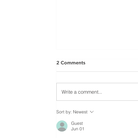
2 Comments
Write a comment...
ISO 27001 for ITAD and
Sort by:
Newest
Electronics Recycling
Guest
Companies: the
Jun 01
Certification Gap Most