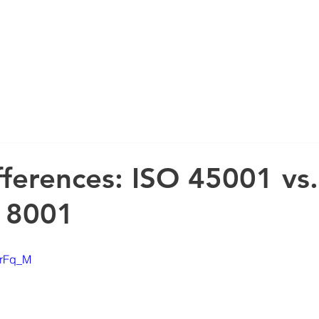
ABOUT US
fferences: ISO 45001 vs.
18001
PrFq_M